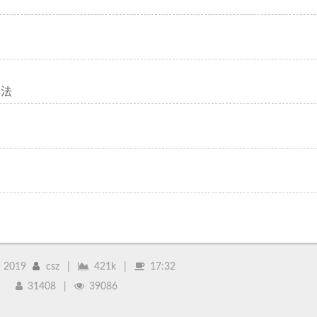
方法
–
2019
csz
|
421k
|
17:32
31408
|
39086