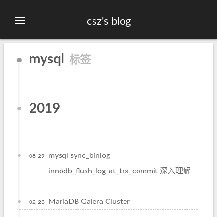
csz's blog
mysql
标签
2019
mysql sync_binlog
08-29
innodb_flush_log_at_trx_commit 深入理解
MariaDB Galera Cluster
02-23