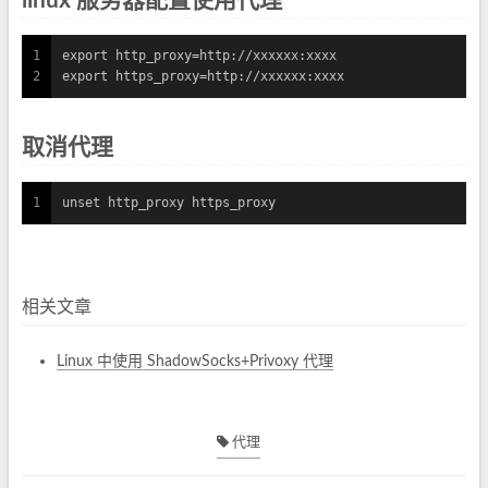
linux 服务器配置使用代理
1
export http_proxy=http://xxxxxx:xxxx
2
export https_proxy=http://xxxxxx:xxxx
取消代理
1
unset http_proxy https_proxy
相关文章
Linux 中使用 ShadowSocks+Privoxy 代理
代理