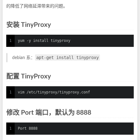
的降低了网络延滞带来的问题。
安装 TinyProxy
1
yum -y install tinyproxy
apt-get install tinyproxy
debian 系：
配置 TinyProxy
1
vim /etc/tinyproxy/tinyproxy.conf
修改 Port 端口，默认为 8888
1
Port 8888