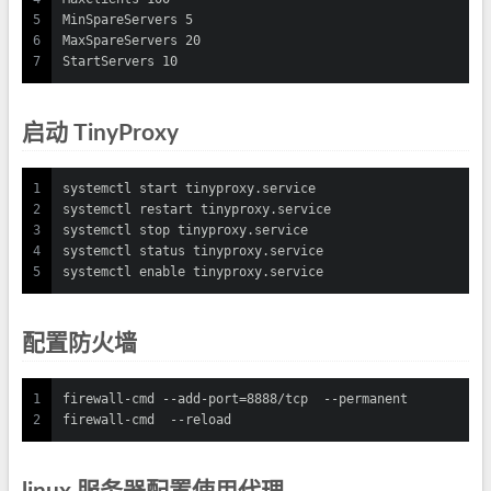
5
MinSpareServers 5
6
MaxSpareServers 20
7
StartServers 10
启动 TinyProxy
1
systemctl
start
tinyproxy
.service
2
systemctl
restart
tinyproxy
.service
3
systemctl
stop
tinyproxy
.service
4
systemctl
status
tinyproxy
.service
5
systemctl
enable
tinyproxy
.service
配置防火墙
1
firewall-cmd --add-port=8888/tcp  --permanent
2
firewall-cmd  --reload