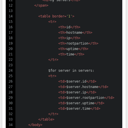
11
<
h2
>
My servers
</
h2
>
12
</
span
>
13
14
<
table
border
=
'1'
>
15
<
tr
>
16
<
th
>
id
</
th
>
17
<
th
>
hostname
</
th
>
18
<
th
>
ip
</
th
>
19
<
th
>
rootpartion
</
th
>
20
<
th
>
uptime
</
th
>
21
<
th
>
time
</
th
>
22
</
tr
>
23
24
               $for server in servers:
25
<
tr
>
26
<
td
>
$server.id
</
td
>
27
<
td
>
$server.hostname
</
td
>
28
<
td
>
$server.ip
</
td
>
29
<
td
>
$server.rootpartion
</
td
>
30
<
td
>
$server.uptime
</
td
>
31
<
td
>
$server.time
</
td
>
32
</
tr
>
33
</
table
>
34
</
body
>