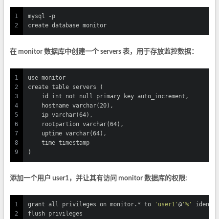
1
mysql -p
2
create database monitor
在 monitor 数据库中创建一个 servers 表，用于存放监控数据：
1
use monitor
2
create table servers (
3
    id int not null primary key auto_increment,
4
    hostname varchar(20),
5
    ip varchar(64),
6
    rootpartion varchar(64),
7
    uptime varchar(64),
8
    time timestamp
9
)
添加一个用户 user1，并让其有访问 monitor 数据库的权限:
1
grant all privileges on monitor.* to 
'user1'
@
'%'
 identi
2
flush privileges