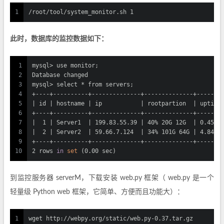
1
/root/tool/system_monitor.sh 1
此时，数据库的监控数据如下：
1
mysql> use monitor;
2
Database changed
3
mysql> select * from servers;
4
+----+----------+--------------+--------------+-------
5
| id | hostname | ip           | rootpartion  | uptime
6
+----+----------+--------------+--------------+-------
7
|  1 | Server1  | 199.83.55.39 | 40% 20G 12G  | 0.45, 
8
|  2 | Server2  | 59.66.7.124  | 34% 101G 64G | 4.84, 
9
+----+----------+--------------+--------------+-------
10
2 rows 
in
set
 (0.00 sec)
到监控服务器 serverM，下载安装 web.py 框架（ web.py 是一个
轻量级 Python web 框架，它简单、方便而且功能大）：
1
wget http://webpy.org/static/web.py-0.37.tar.gz