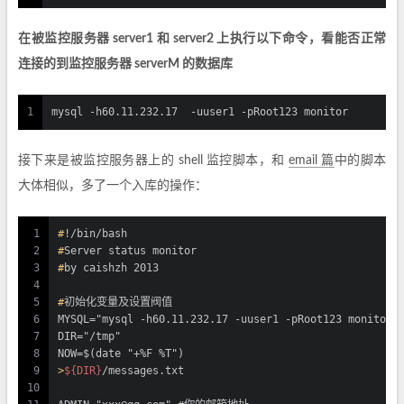
在被监控服务器 server1 和 server2 上执行以下命令，看能否正常
连接的到监控服务器 serverM 的数据库
1
mysql -h60.11.232.17  -uuser1 -pRoot123 monitor
接下来是被监控服务器上的 shell 监控脚本，和
email 篇
中的脚本
大体相似，多了一个入库的操作：
1
#
!/bin/bash
2
#
Server status monitor
3
#
by caishzh 2013
4
5
#
初始化变量及设置阀值
6
MYSQL="mysql -h60.11.232.17 -uuser1 -pRoot123 monit
7
DIR="/tmp"
8
NOW=$(date "+%F %T")
9
>
${DIR}
/messages.txt
10