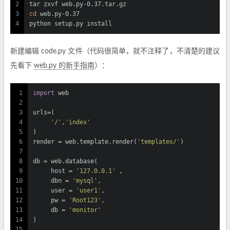
2
tar zxvf web.py-0.37.tar.gz
3
cd
 web.py-0.37
4
python setup.py install
新建编辑 code.py 文件（代码很简单，就不注释了，不清楚的建议
先看下
web.py 的新手指南
）：
1
import
 web
2
3
urls=(
4
'/'
,
'index'
5
)
6
render = web.template.render(
'templates/'
)
7
8
db = web.database(
9
     host = 
'127.0.0.1'
 ,
10
     dbn = 
'mysql'
,
11
     user = 
'user1'
,
12
     pw = 
'Root123'
,
13
     db = 
'monitor'
14
)
15