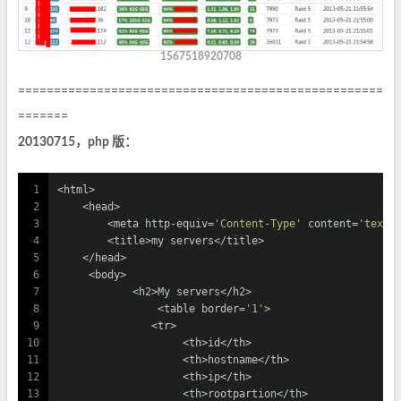
1567518920708
===================================================
=======
20130715，php 版：
1
<html>
2
    <head>
3
        <meta http-equiv=
'Content-Type'
 content=
'text/
4
        <title>my servers</title>
5
    </head>
6
     <body>
7
            <h2>My servers</h2>
8
		<table border=
'1'
>
9
               <tr>
10
                    <th>id</th>
11
                    <th>hostname</th>
12
                    <th>ip</th>
13
                    <th>rootpartion</th>