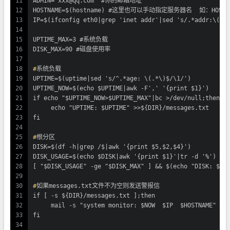
11
ADMIN="
xxx@qq.com
" #你的邮箱地址
12
HOSTNAME=$(hostname) #这里也可以手动指定服务器名  如：HOSTNAM
13
IP=$(ifconfig eth0|grep 'inet addr'|sed 's/.*addr:\(.*
14
15
UPTIME_MAX=3 #系统负载
16
DISK_MAX=90 #磁盘使用率
17
18
#
系统负载
19
UPTIME=$(uptime|sed 's/^.*age: \(.*\)$/\1/')
20
UPTIME_NOW=$(echo $UPTIME|awk -F',' '{print $1}')
21
if echo "$UPTIME_NOW>$UPTIME_MAX"|bc >/dev/null;then
22
     echo "UPTIME: $UPTIME" >>${DIR}/messages.txt
23
fi
24
25
#
根分区
26
DISK=$(df -h|grep /$|awk '{print $5,$2,$4}')
27
DISK_USAGE=$(echo $DISK|awk '{print $1}'|tr -d '%')
28
[ "$DISK_USAGE" -ge "$DISK_MAX" ] && $(echo "DISK: $DI
29
30
#
如果messages.txt文件不为空则发送警报信
31
if [ -s ${DIR}/messages.txt ];then
32
     mail -s "system monitor: $NOW  $IP  $HOSTNAME" "$
33
fi
34