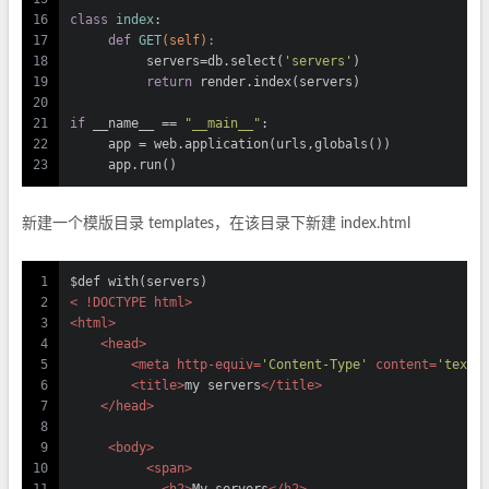
16
class
index
:
17
def
GET
(self)
:
18
          servers=db.select(
'servers'
)
19
return
 render.index(servers)
20
21
if
 __name__ == 
"__main__"
:
22
     app = web.application(urls,globals())
23
     app.run()
新建一个模版目录 templates，在该目录下新建 index.html
1
$def with(servers)
2
< !
DOCTYPE
html
>
3
<
html
>
4
<
head
>
5
<
meta
http-equiv
=
'Content-Type'
content
=
'text/
6
<
title
>
my servers
</
title
>
7
</
head
>
8
9
<
body
>
10
<
span
>