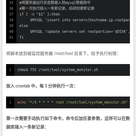
35
#
将服务器运行状态数据入到mysql数据库中
36
#
第一次执行插入一条新记录，后续则更新记录
37
if [ -n "$1" ];then
38
     $MYSQL "insert into servers(hostname,ip,rootparti
39
else
40
     $MYSQL "update servers set rootpartion='$DISK',up
41
fi
将脚本放到被监控服务器 /root/tool 目录下，给予执行权限：
1
chmod 755 /root/tool/system_monitor.sh
放入 crontab 中，每 3 分钟执行一次：
1
echo
"*/3 * * * * root /root/tool/system_monitor.sh"
 >>
第一次需要手动执行如下命令，命令后加任意参数，这样可以在数
据库插入一条新记录：