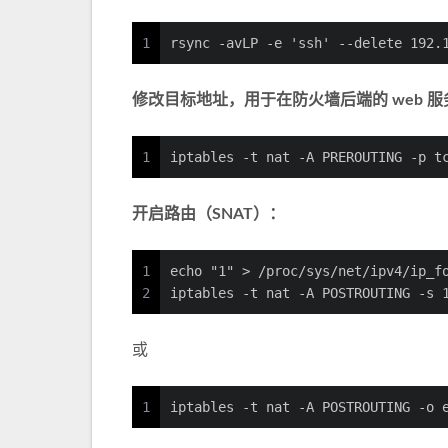
1
rsync -avLP -e 'ssh' --delete 192.
修改目标地址，用于在防火墙后端的 web 服
1
iptables -t nat -A PREROUTING -p t
开启路由（SNAT）：
1
echo "1" > /proc/sys/net/ipv4/ip
2
iptables -t nat -A POSTROUTING -
或
1
iptables -t nat -A POSTROUTING 