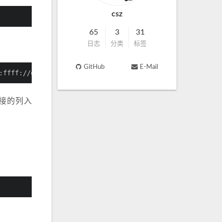
csz
65
3
31
日志
分类
标签
GitHub
E-Mail
ffff://g"|awk 'BEGIN { FS=":" } { Num[$1]++ } END { for
的连接的列入