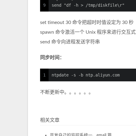
9
send "df -h > /tmp/diskfile\r"
set timeout 30 命令把超时时值设定为 30 秒
spawn 命令激活一个 Unix 程序来进行交互
send 命令向进程发送字符串
同步时间：
1
ntpdate -s -b ntp.aliyun.com
不断更新中。。。。。。
相关文章
开发自己的监控系统一、email 篇