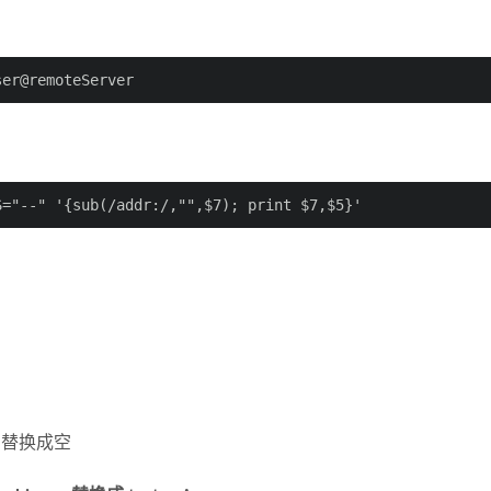
ser@remoteServer
S="--" '{sub(/addr:/,"",$7); print $7,$5}'
dr: 替换成空