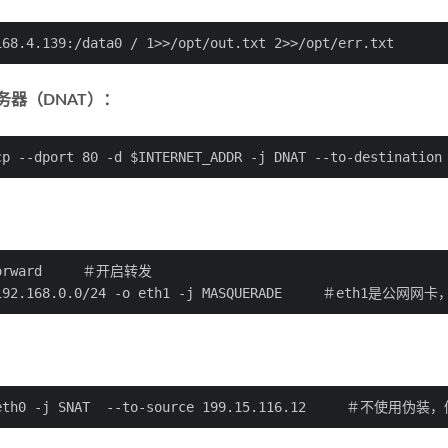
168.4.139:/data0 / 1>>/opt/out.txt 2>>/opt/err.txt
务器（DNAT）：
cp --dport 80 -d $INTERNET_ADDR -j DNAT --to-destination
_forward     ＃开启转发
s 192.168.0.0/24 -o eth1 -j MASQUERADE     ＃eth1是公网
-o eth0 -j SNAT  --to-source 199.15.116.12     ＃不使