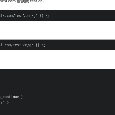
com 替换成 test.cn：
hi\.com/test\.cn/g' {} \;
hi.com/test.cn/g' {} \;
p_continue }
\r" }