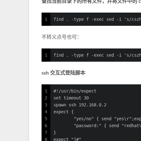
查找当前目录下的所有文件，并将文件中的 cszhi.
1
find . -type f -exec sed -i 's/csz
不转义点号也可：
1
find . -type f -exec sed -i 's/csz
ssh 交互式登陆脚本
1
#!/usr/bin/expect
2
set timeout 30
3
spawn ssh 192.168.0.2
4
expect {
5
        "yes/no" { send "yes\r";ex
6
        "password:" { send "redhat
7
}
8
expect "]#"