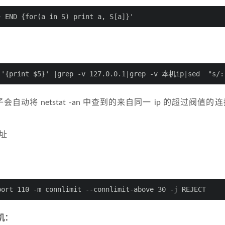
} END {for(a in S) print a, S[a]}'
 '{print $5}' |grep -v 127.0.0.1|grep -v 本机ip|sed  "s/::
 句子会自动将 netstat -an 中查到的来自同一 ip 的超过阀值
地址
port 110 -m connlimit --connlimit-above 30 -j REJECT
本机：