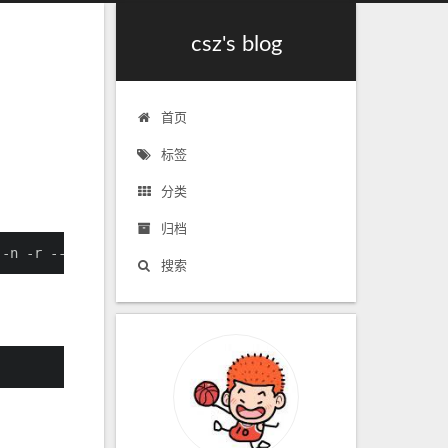
csz's blog
首页
标签
分类
归档
 -n -r --key=1,7 | head -25
搜索