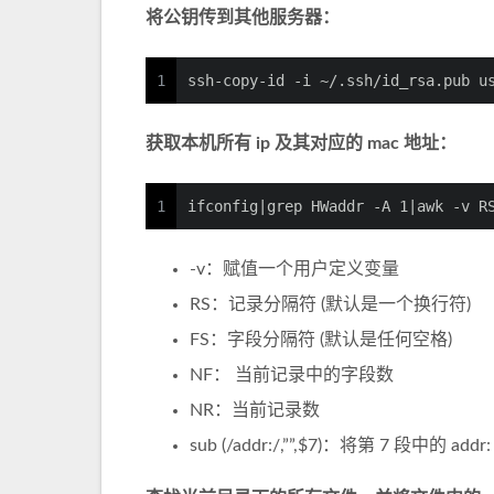
将公钥传到其他服务器：
1
ssh-copy-id -i ~/.ssh/id_rsa.pub u
获取本机所有 ip 及其对应的 mac 地址：
1
ifconfig|grep HWaddr -A 1|awk -v R
-v：赋值一个用户定义变量
RS：记录分隔符 (默认是一个换行符)
FS：字段分隔符 (默认是任何空格)
NF： 当前记录中的字段数
NR：当前记录数
sub (/addr:/,””,$7)：将第 7 段中的 ad