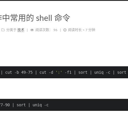
中常用的 shell 命令
分类于
技术
阅读次数：
96
阅读时长 ≈
7 分钟
 | cut -b 49-75 | cut -d 
':'
 -f1 | sort | uniq -c | sort
77-90 | sort | uniq -c