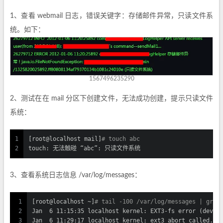
1、查看 webmail 日志，错误关键字：存储邮件异常，只读文件系
统。如下：
1567496235290
2、测试在在 mail 分区下创建文件，无法成功创建，提示只读文件
系统：
1
[root@localhost mail]
# touch abc
2
touch: 无法触碰 “abc”: 只读文件系统
3、查看系统日志信息 /var/log/messages：
1
[root@localhost ~]
# tail -100 /var/log/messages | grep
2
Jan  6 11:15:35 localhost kernel: EXT3-fs error (devic
3
Jan  6 11:29:17 localhost kernel: ext3_abort called.