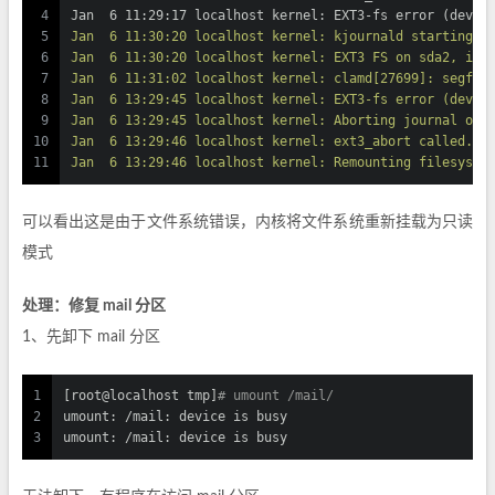
4
Jan  6 11:29:17 localhost kernel: EXT3-fs error (devic
5
Jan  6 11:30:20 localhost kernel: kjournald starting. 
6
Jan  6 11:30:20 localhost kernel: EXT3 FS on sda2, int
7
Jan  6 11:31:02 localhost kernel: clamd[27699]: segfau
8
Jan  6 13:29:45 localhost kernel: EXT3-fs error (devic
9
Jan  6 13:29:45 localhost kernel: Aborting journal on 
10
Jan  6 13:29:46 localhost kernel: ext3_abort called.Ja
11
Jan  6 13:29:46 localhost kernel: Remounting filesyste
可以看出这是由于文件系统错误，内核将文件系统重新挂载为只读
模式
处理：修复 mail 分区
1、先卸下 mail 分区
1
[root@localhost tmp]
# umount /mail/
2
umount: /mail: device is busy
3
umount: /mail: device is busy