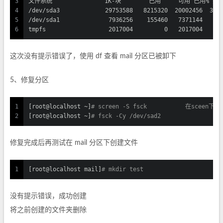
3
文件系统               1K-块        已用     可用 已用% 挂
4
/dev/sda3             29753588   8215320  20002456  30%
5
/dev/sda1              7936256    155460   7371144   3%
6
tmpfs                  2017004         0   2017004   0%
这次没有提示错误了，使用 df 查看 mail 分区已被卸下
5、修复分区
1
[root@localhost ~]
# screen -S fsck           在sceen下修
2
[root@localhost ~]
修复完成后再测试在 mail 分区下创建文件
1
[root@localhost mail]
# mkdir test
没有提示错误，成功创建
将之前创建的文件夹删除