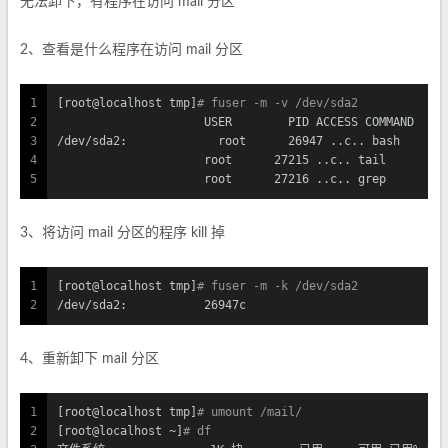
无法卸下，有程序在访问 mail 分区
2、查看是什么程序在访问 mail 分区
1
[root@localhost tmp]
# fuser -m -v /dev/sda2
2
                     USER        PID ACCESS COMMAND
3
/dev/sda2:             root      26947 ..c.. bash
4
                     root      27215 ..c.. tail
5
                     root      27216 ..c.. grep
3、将访问 mail 分区的程序 kill 掉
1
[root@localhost tmp]
# fuser -m -k /dev/sda2
2
/dev/sda2:           26947c
4、重新卸下 mail 分区
1
[root@localhost tmp]
# umount /mail/
2
[root@localhost ~]
# df