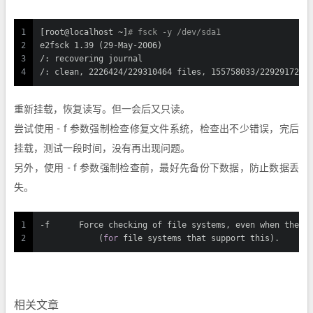
1
[root@localhost ~]
# fsck -y /dev/sda1
2
e2fsck 1.39 (29-May-2006)
3
/: recovering journal
4
/: clean, 2226424/229310464 files, 155758033/229291720 
重新挂载，恢复读写。但一会后又只读。
尝试使用 - f 参数强制检查修复文件系统，检查出不少错误，完后
挂载，测试一段时间，没有再出现问题。
另外，使用 - f 参数强制检查前，最好先备份下数据，防止数据丢
失。
1
-f      Force checking of file systems, even when they 
2
            (
for
 file systems that support this).
相关文章